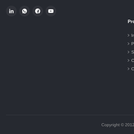
Pr
I
P
S
C
C
Copyright 