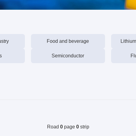
stry
Food and beverage
Lithiu
s
Semiconductor
Fl
Road
0
page
0
strip